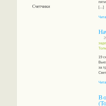
пяти
Счетчики
[…]
Чита
На
2
заде
Тол
19 с
Выех
за т
Свет
Чита
В 
(Т