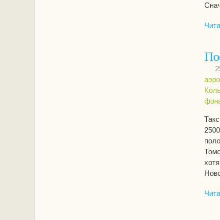
Снач
Чита
По
2
аэро
Кол
фона
Такс
2500
поло
Томс
хотя
Ново
Чита