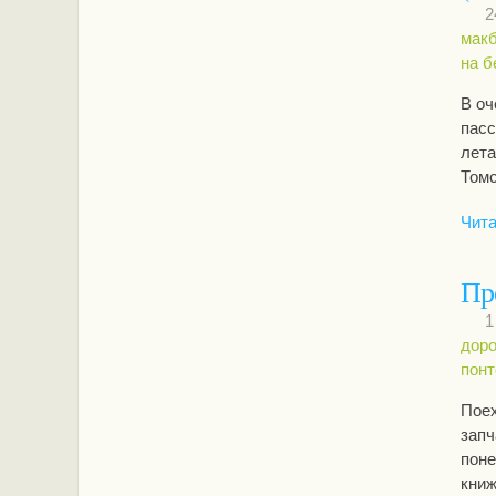
2
мак
на б
В оч
пасс
лета
Том
Чита
Пр
1
доро
понт
Поех
запч
поне
книж