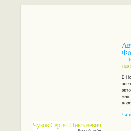
Ав
Фо
1
Нов
В Но
впеч
авто
маши
доро
Чита
Чуков Сергей Николаевич
Блог обо всём