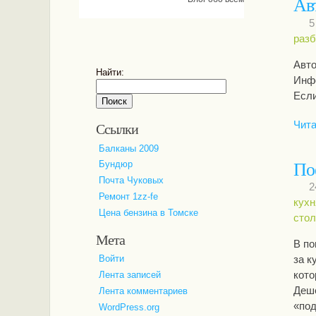
Ав
5
разб
Авто
Найти:
Инфо
Если
Ссылки
Чита
Балканы 2009
По
Бундюр
Почта Чуковых
2
Ремонт 1zz-fe
кухн
Цена бензина в Томске
сто
Мета
В по
Войти
за к
кото
Лента записей
Деше
Лента комментариев
«под
WordPress.org