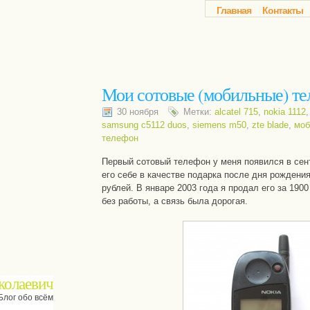
Главная
Контакты
Мои сотовые (мобильные) т
30 ноября
Метки:
alcatel 715
,
nokia 1112
samsung c5112 duos
,
siemens m50
,
zte blade
,
моб
телефон
Первый сотовый телефон у меня появился в сент
его себе в качестве подарка после дня рождения
рублей. В январе 2003 года я продал его за 1900
без работы, а связь была дорогая.
колаевич
Блог обо всём