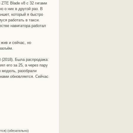
 ZTE Blade v8 с 32 гигами
о о них в другой раз. В
ншет, который я быстро
уся работать в такси.
естве навигатора работал
жив и сейчас, но
разъём.
8 (2018). Была распродажа:
зял его за 25, а через пару
я модель, разобрали
менами обновляется. Сейчас
ется) (обязательно)