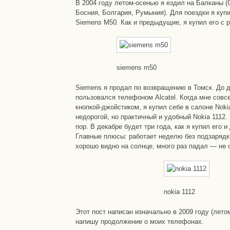
В 2004 году летом-осенью я ездил на Балканы (
Босния, Болгария, Румыния). Для поездки я ку
Siemens M50. Как и предыдущие, я купил его с р
siemens m50
Siemens я продал по возвращению в Томск. До д
пользовался телефоном Alcatel. Когда мне совс
кнопкой-джойстиком, я купил себе в салоне Noki
недорогой, но практичный и удобный Nokia 1112.
пор. В декабре будет три года, как я купил его и
Главные плюсы: работает неделю без подзаряд
хорошо видно на солнце, много раз падал — не 
nokia 1112
Этот пост написан изначально в 2009 году (летом
напишу продолжение о моих телефонах.