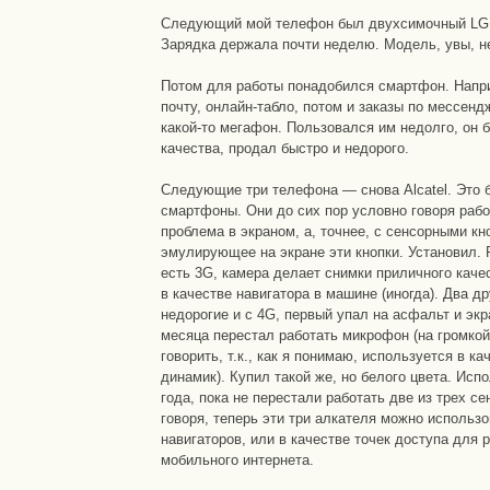
Следующий мой телефон был двухсимочный LG 
Зарядка держала почти неделю. Модель, увы, н
Потом для работы понадобился смартфон. Напри
почту, онлайн-табло, потом и заказы по мессенд
какой-то мегафон. Пользовался им недолго, он 
качества, продал быстро и недорого.
Следующие три телефона — снова Alcatel. Это
смартфоны. Они до сих пор условно говоря рабо
проблема в экраном, а, точнее, с сенсорными к
эмулирующее на экране эти кнопки. Установил. 
есть 3G, камера делает снимки приличного каче
в качестве навигатора в машине (иногда). Два д
недорогие и с 4G, первый упал на асфальт и экр
месяца перестал работать микрофон (на громко
говорить, т.к., как я понимаю, используется в к
динамик). Купил такой же, но белого цвета. Исп
года, пока не перестали работать две из трех с
говоря, теперь эти три алкателя можно использо
навигаторов, или в качестве точек доступа для 
мобильного интернета.