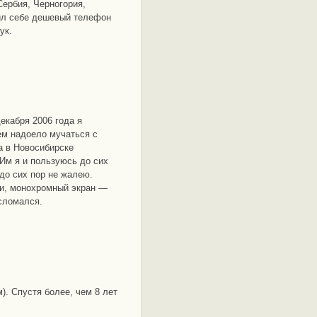
Сербия, Черногория,
пил себе дешевый телефон
ук.
екабря 2006 года я
ем надоело мучаться с
a в Новосибирске
 Им я и пользуюсь до сих
 до сих пор не жалею.
ки, монохромный экран —
сломался.
). Спустя более, чем 8 лет