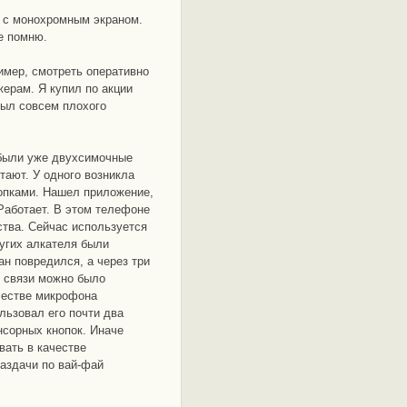
с монохромным экраном.
е помню.
мер, смотреть оперативно
жерам. Я купил по акции
был совсем плохого
 были уже двухсимочные
тают. У одного возникла
нопками. Нашел приложение,
Работает. В этом телефоне
ства. Сейчас используется
ругих алкателя были
ан повредился, а через три
й связи можно было
ачестве микрофона
ользовал его почти два
енсорных кнопок. Иначе
вать в качестве
раздачи по вай-фай