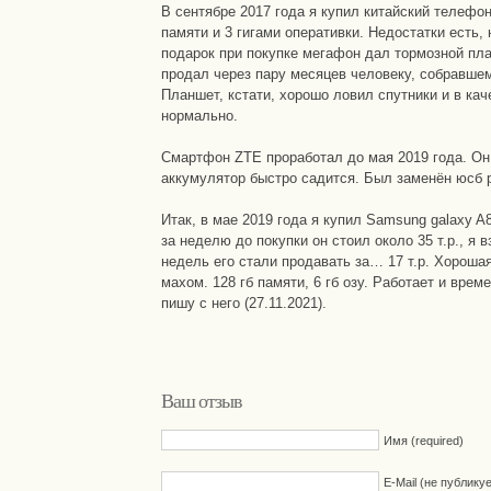
В сентябре 2017 года я купил китайский телефон
памяти и 3 гигами оперативки. Недостатки есть, н
подарок при покупке мегафон дал тормозной пла
продал через пару месяцев человеку, собравшем
Планшет, кстати, хорошо ловил спутники и в кач
нормально.
Смартфон ZTE проработал до мая 2019 года. Он 
аккумулятор быстро садится. Был заменён юсб 
Итак, в мае 2019 года я купил Samsung galaxy A
за неделю до покупки он стоил около 35 т.р., я в
недель его стали продавать за… 17 т.р. Хороша
махом. 128 гб памяти, 6 гб озу. Работает и вре
пишу с него (27.11.2021).
Ваш отзыв
Имя (required)
E-Mail (не публику