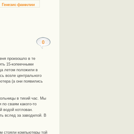
Генезис фамилии
0
еня произошло в те
ить 15-копеечными
гда летом положили в
сь возле центрального
ютера (а они появились
больницы в тихий час. Мы
 по сваям какого-то
й водой котлован.
ть вслед за заводилой. В
нем стояли компьютеры той