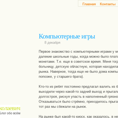
Главная
Контакты
Компьютерные игры
8 декабря
Первое знакомство с компьютерными играми у м
далекие школьные годы, когда можно было плат
монетами. Т.е. еще в советское время. Меня то
больницу, детскую областную, которая находила
рынка. Наверное, тогда еще не было дома компь
попозже, у старшего брата).
Кто-то из ребят постоянно предлагал валить из 
выходили через какой-то задний выход и прыгали
долгостроя, рискуя упасть в наполненный грязно
Отказываться было стрёмно, приходилось прыга
колаевич
тот раз мы сбежали на рынок.
Блог обо всём
На рынке был какой-то киоск, как оказалось, в 