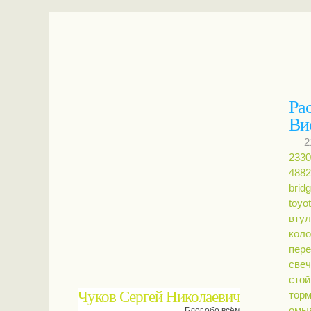
Ра
Ви
2
2330
4882
brid
toyot
втул
коло
пере
свеч
стой
Чуков Сергей Николаевич
тор
омы
Блог обо всём