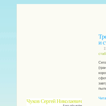
Тр
и 
1
стаб
Сего
(гра
коро
сфот
завт
пыль
Чита
Чуков Сергей Николаевич
Блог обо всём