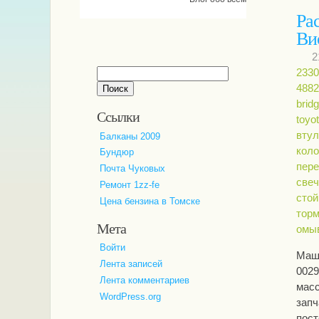
Ра
Ви
2
2330
Найти:
4882
brid
Ссылки
toyot
втул
Балканы 2009
коло
Бундюр
пере
Почта Чуковых
свеч
Ремонт 1zz-fe
стой
Цена бензина в Томске
тор
Мета
омы
Войти
Маши
Лента записей
0029
Лента комментариев
масс
WordPress.org
запч
пост