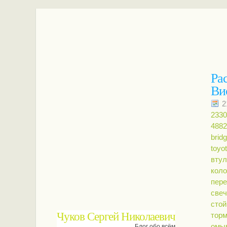
Ра
Ви
2
2330
4882
brid
toyot
втул
коло
пере
свеч
стой
Чуков Сергей Николаевич
тор
омы
Блог обо всём