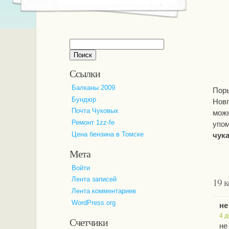
Найти:
Ссылки
Балканы 2009
Поры
Бундюр
Новг
Почта Чуковых
можн
Ремонт 1zz-fe
упом
Цена бензина в Томске
чук
Мета
Войти
19 
Лента записей
Лента комментариев
WordPress.org
не
4 д
Счетчики
не