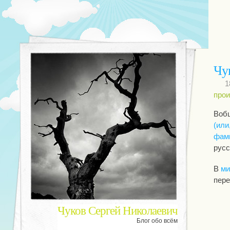
Чу
1
про
Вобщ
(или
фам
русс
В
ми
пере
Чуков Сергей Николаевич
Блог обо всём