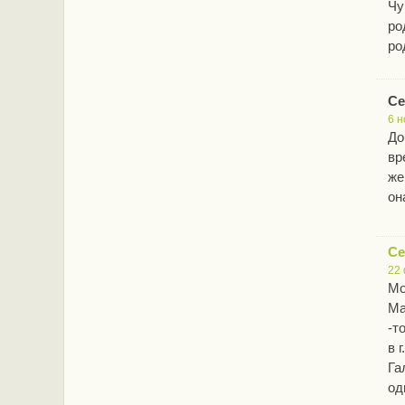
Чу
ро
ро
Се
6 н
До
вр
же
он
Се
22 
Мо
Ма
-т
в 
Га
од