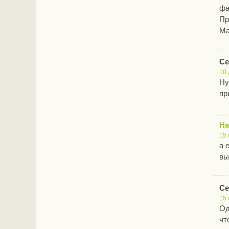
фа
Пр
Ма
Се
10 
Ну
пр
На
15 
а 
вы
Се
15 
Од
чт