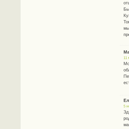
от
Бы
Ку
То
мы
пр
Ма
11 
Мо
об
Пе
ес
Ел
5 н
Зд
ро
ма