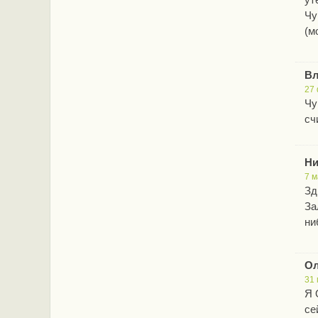
Чу
(м
Вл
27 
Чу
сч
Ни
7 м
Зд
За
ни
Ол
31 
Я 
се