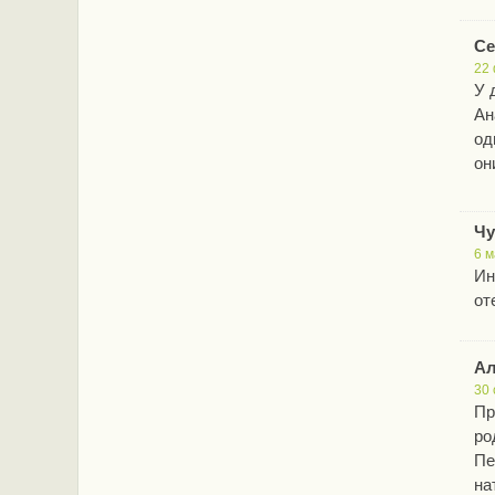
Се
22 
У 
Ан
од
он
Чу
6 м
Ин
от
Ал
30 
Пр
ро
Пе
на