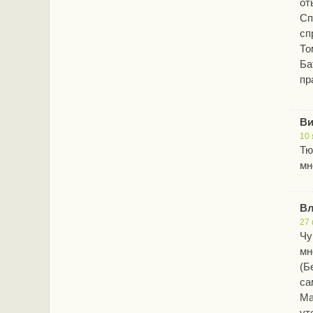
от
Сп
сп
То
Ба
пр
Ви
10 
Тю
мн
Вл
27 
Чу
мн
(Б
са
Ма
ут