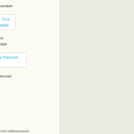
панович
тя
дяде
иколая
ется) (обязательно)