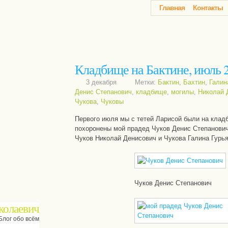
Главная
Контакты
Кладбище на Бактине, июль 2
3 декабря
Метки:
Бактин
,
Бахтин
,
Галин
Денис Степанович
,
кладбище
,
могилы
,
Николай 
Чукова
,
Чуковы
Первого июля мы с тетей Ларисой были на кладб
похоронены мой прадед Чуков Денис Степанович,
Чуков Николай Денисович и Чукова Галина Гурья
Чуков Денис Степанович
колаевич
Блог обо всём