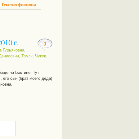
Генезис фамилии
010 г.
0
а Гурьяновна
,
Денисович
,
Томск
,
Чуков
,
ище на Бактине. Тут
 его сын (брат моего деда)
новна.