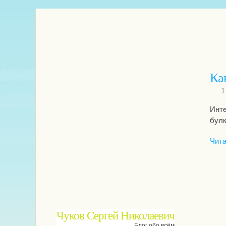
Ка
1
Инте
булк
Чита
Чуков Сергей Николаевич
Блог обо всём