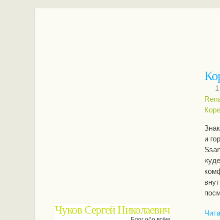
Ко
1
Rena
Кор
Знак
и го
Ssan
«уде
комф
внут
посм
Чуков Сергей Николаевич
Чита
Блог обо всём