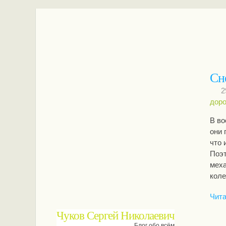
Сне
2
доро
В во
они 
что 
Поэт
меха
коле
Чита
Чуков Сергей Николаевич
Блог обо всём