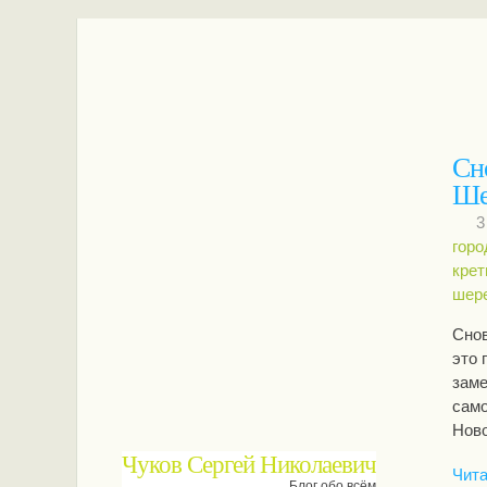
Сн
Ше
3
горо
крет
шер
Снов
это 
заме
само
Ново
Чуков Сергей Николаевич
Чита
Блог обо всём