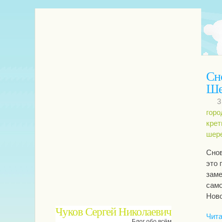
Сн
Ше
3
горо
крет
шер
Снов
это 
заме
само
Ново
Чуков Сергей Николаевич
Чита
Блог обо всём