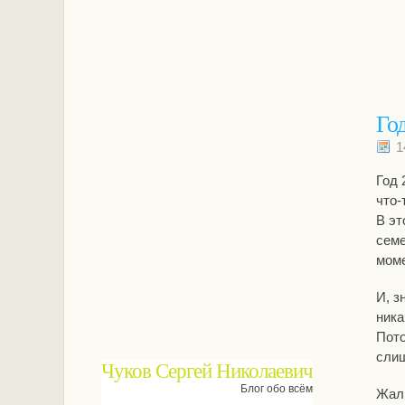
Го
1
Год 
что-
В эт
семе
моме
И, з
ника
Пото
слиш
Чуков Сергей Николаевич
Блог обо всём
Жаль