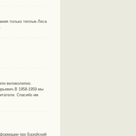
ания только теплые.Леса
…
или великолепно.
орьевич.В 1958-1959 мы
итатели. Спасибо им
нформации про Базойский