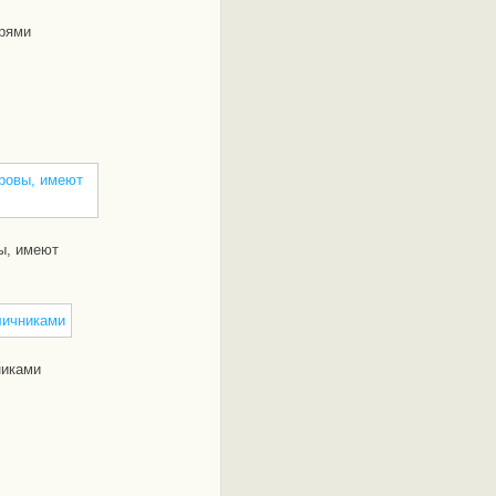
рями
ы, имеют
никами