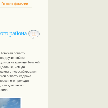
Генезис фамилии
ого района
11
 Томская область.
на других сайтах
дится на границе Томской
и дальше, чем до
ашины с новосибирскими
ской области кедраче
через него проходит
 что идет через
 села.